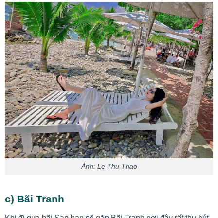
Ảnh: Le Thu Thao
c) Bãi Tranh
Khi đi qua bãi Sạn bạn sẽ gặp Bãi Tranh nơi đây rất thu hút