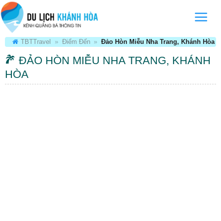
Bỏ
qua
nội
TBTTravel
»
Điểm Đến
»
Đảo Hòn Miễu Nha Trang, Khánh Hòa
dung
ĐẢO HÒN MIỄU NHA TRANG, KHÁNH
HÒA