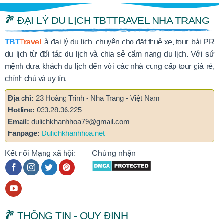
Khánh
Lưu
Hòa
ngay
ĐẠI LÝ DU LỊCH TBTTRAVEL NHA TRANG
101
cẩm
TBT
Travel
là đại lý du lịch, chuyên cho đặt thuê xe, tour, bài PR
nang
du
du lịch từ đối tác du lịch và chia sẻ cẩm nang du lịch. Với sứ
lịch
mệnh đưa khách du lịch đến với các nhà cung cấp tour giá rẻ,
hữu
ích
chính chủ và uy tín.
nhất
Địa chỉ:
23 Hoàng Trinh - Nha Trang - Việt Nam
Hotline:
033.28.36.225
Email:
dulichkhanhhoa79@gmail.com
Fanpage:
Dulichkhanhhoa.net
Kết nối Mạng xã hội:
Chứng nhận
THÔNG TIN - QUY ĐỊNH