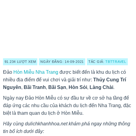
91.234 LƯỢT XEM
NGÀY ĐĂNG: 14-09-2021
TÁC GIẢ:
TBTTRAVEL
Đảo
Hòn Miễu Nha Trang
được biết đến là khu du lịch có
nhiều địa điểm để vui chơi và giải trí như:
Thủy Cung Trí
Nguyên
,
Bãi Tranh
,
Bãi Sạn
,
Hòn Sỏi
,
Làng Chài
.
Ngày nay Đảo Hòn Miễu có sự đầu tư về cơ sở hạ tầng để
đáp ứng các nhu cầu của khách du lịch đến Nha Trang, đặc
biệt là tham quan du lịch ở Hòn Miễu.
Hãy cùng dulichkhanhhoa.net khám phá ngay những thông
tin bổ ích dưới đây: