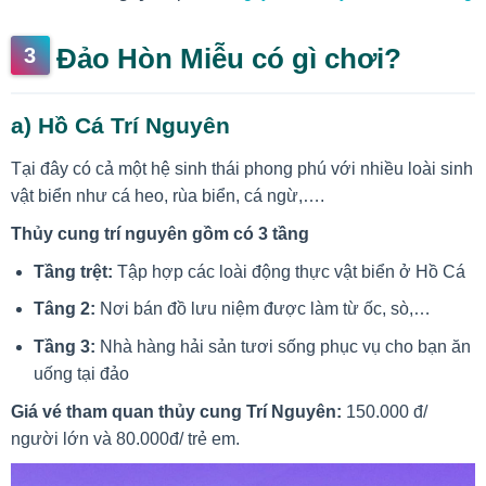
3
Đảo Hòn Miễu có gì chơi?
a) Hồ Cá Trí Nguyên
Tại đây có cả một hệ sinh thái phong phú với nhiều loài sinh
vật biển như cá heo, rùa biển, cá ngừ,….
Thủy cung trí nguyên gồm có 3 tầng
Tầng trệt:
Tập hợp các loài động thực vật biển ở Hồ Cá
Tâng 2:
Nơi bán đồ lưu niệm được làm từ ốc, sò,…
Tầng 3:
Nhà hàng hải sản tươi sống phục vụ cho bạn ăn
uống tại đảo
Giá vé tham quan thủy cung Trí Nguyên:
150.000 đ/
người lớn và 80.000đ/ trẻ em.